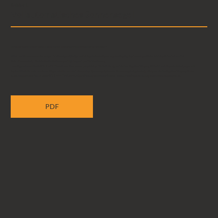
Soliday C
Vollautomatisches Sonnensegel
Bedienkomfort auf höchster Ebene bietet Ihnen das vollautomatische Soliday-C
Wind- und Sonnensensoren sorgen für eine eigenständige, selbstregulierende Steuerung des Segelsystems und gewähren höchste Sicherheit auch in
Ihrer Abwesenheit. Die individuelle Bedienung erfolgt bequem per Fernbedienung.
Das diagonal aufrollende SOLIDAY-C beruht auf einer neuen, patentierten Technik der dynamischen Segelaufhängung. Plötzlich auftretende Belastungen z.B.
starke Windböen oder extremer Regen werden von dem stets unter Spannung stehenden Sonnensegel abgefedert. Die dynamische Segelaufhängung ist der
ausschlaggebende Faktor, dass SOLIDAY-C mit der richtigen Planung sowohl als Sonnen- als auch als Regenschutzsystem bestens geeignet ist.
PDF