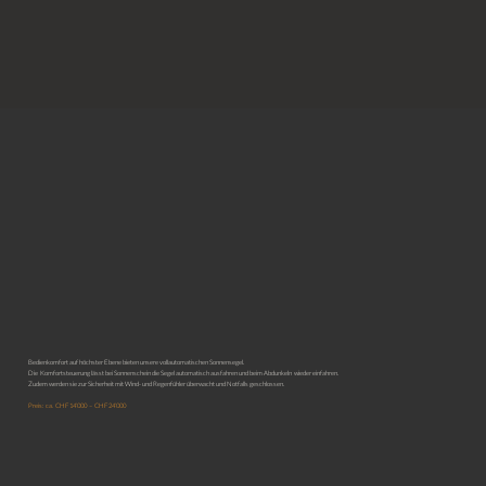
Bedienkomfort auf höchster Ebene bieten unsere vollautomatischen Sonnensegel.
Die Komfortsteuerung lässt bei Sonnenschein die Segel automatisch ausfahren und beim Abdunkeln wieder einfahren.
Zudem werden sie zur Sicherheit mit Wind- und Regenfühler überwacht und Notfalls geschlossen.
Preis: ca. CHF 14’000 – CHF 24’000