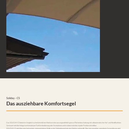
Soliday - CS
Das ausziehbare Komfortsegel
Das SOLIDAY-CS bietet im Vergleich zu herkömmlichen Markisen eine aussergewöhnlich grosse Flächenbeschattung mit vollautomatischer Auf- und Abrollfunktion.
Gesteuert wird die Anlage komfortabel per Funkfernbedienung oder Smartphone und ist dabei stufenlos in jeder Position einstellbar.
SOLIDAY-CS wird über eine horizontale, motorgetriebene Welle an der Gebäudewand wie eine Markise aufgerollt. Über eine neuartige, patentierte Systemlösung wird