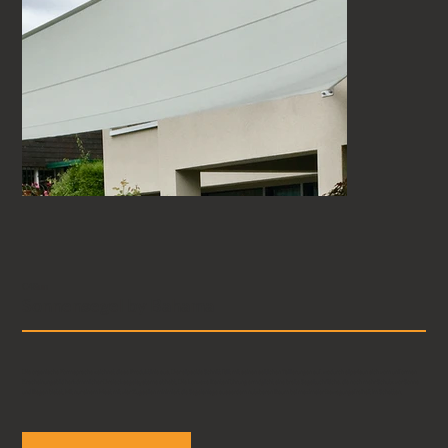
C4Sun
Sonnensegel by Bahama
Die organische Formsprache zeichnet diese Produktlinie aus. Der elipsoide Schnitt fällt mit seinen seitlichen Taillierungen auf, wodurch elips4sun sich vom uniformen
Erscheinungsbild herkömmlicher Dreiecksegelsysteme abhebt. Die konvexe Kantenführung ermöglicht eine breite Segeltuchfläche, die noch mehr Schutz vor Sonne
und Regen bietet. Mit nur einem Mast mit vier Zugseilen minimiert die Segelanlage ausserdem nutzbaren Raum bei maximaler Bewegungsfreiheit im Schatten.