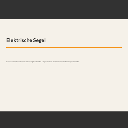
Elektrische Segel
Die elektrisch betriebenen Sonnensegel stellen das Sorglos-Paket unter den verschiedenen Systemen dar.