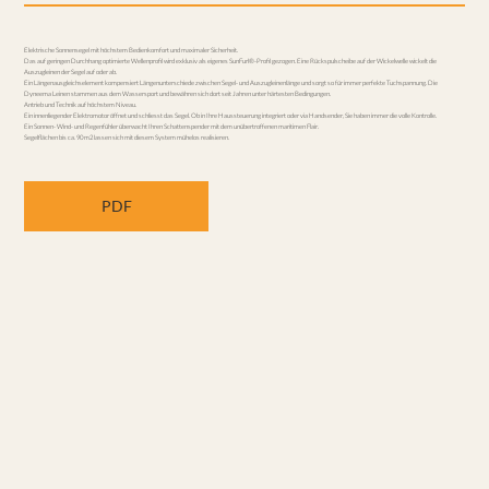
Elektrische Sonnensegel mit höchstem Bedienkomfort und maximaler Sicherheit.
Das auf geringen Durchhang optimierte Wellenprofil wird exklusiv als eigenes SunFurl®-Profil gezogen. Eine Rückspulscheibe auf der Wickelwelle wickelt die
Auszugleinen der Segel auf oder ab.
Ein Längenausgleichselement kompensiert Längenunterschiede zwischen Segel- und Auszugleinenlänge und sorgt so für immer perfekte Tuchspannung. Die
Dyneema Leinen stammen aus dem Wassersport und bewähren sich dort seit Jahren unter härtesten Bedingungen.
Antrieb und Technik auf höchstem Niveau.
Ein innenliegender Elektromotor öffnet und schliesst das Segel. Ob in Ihre Haussteuerung integriert oder via Handsender, Sie haben immer die volle Kontrolle.
Ein Sonnen- Wind- und Regenfühler überwacht Ihren Schattenspender mit dem unübertroffenen maritimen Flair.
Segelflächen bis ca. 90 m2 lassen sich mit diesem System mühelos realisieren.
PDF