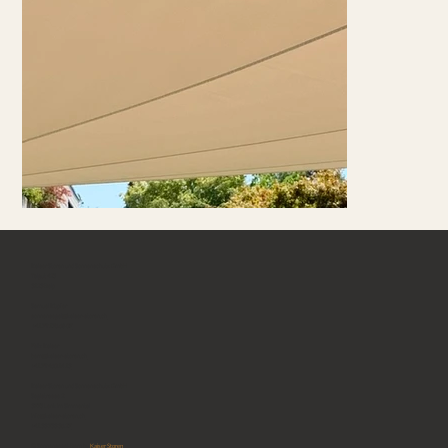
Kaiser Storen und Sonnenschutz GmbH
Talgut 425
3123 Belp
Samuel Küpfer
sonnensegel@kaiser-storen.ch
+41 79 176 68 07
Felix Kaiser
bern@kaiser-storen.ch
+41 79 460 14 13
Kaiser Storen und Sonnenschutz GmbH
Sagistrasse 2
3775 Lenk im Simmental
info@kaiser-storen.ch
+41 33 733 36 27
© Sonnensegel-Bern by
Kaiser Storen