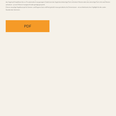
das Segel auf Knopfdruck bis zu 7m automatisch ausgezogen. Dabei kann das Segel eine dreieckige Form mit einem Masten oder eine viereckige Form mit zwei Masten
aufweisen – je nach Wunsch waagrecht oder geneigt gespannt.
Dieses neuartige Segelkonzept für Sonnen- und Regenschutz eröffnet gänzlich neue gestalterische Dimensionen – ein architektonisches Highlight für die coolen
Stunden des Sommers.
PDF