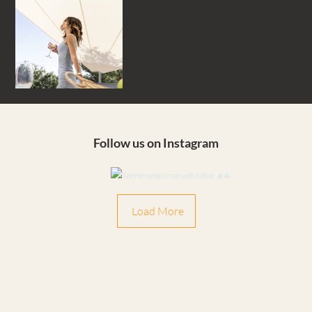
Follow us on Instagram
Load More